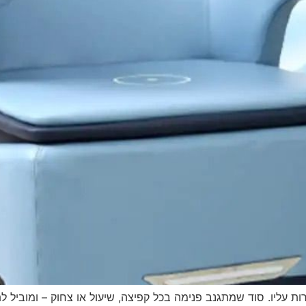
ת עליו. סוד שמתגנב פנימה בכל קפיצה, שיעול או צחוק – ומוביל 