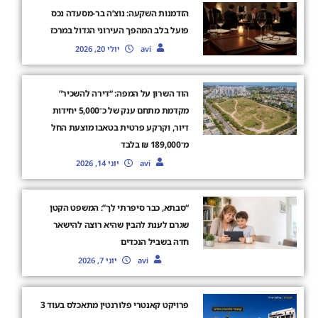
הזדמנות השקעה: נוצ’ה בר-מסעדה נכס
פועל בלב המהפך העירוני הגדול במרכז
avi
יולי 20, 2026
הוד השרון על המפה: “דירה להשכיר”
מקדמת מתחם ענק של כ־5,000 יחידות
דיור, וקרקע פרטית בטאבו מוצעת החל
מ־189,000 ₪ בלבד
avi
יוני 14, 2026
“סבתא, כבר סיפרתי לך”: המשפט הקטן
שגרם לענת להבין שהיא רוצה להישאר
חדה בשביל הנכדים
avi
יוני 7, 2026
פרויקט קאנטרי פלורנטין מתאכלס בעוד 3