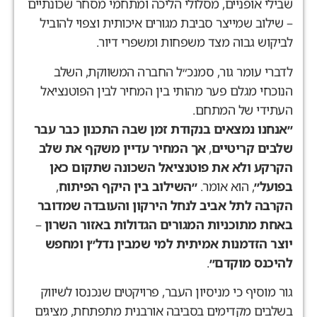
שבילי אופניים
,
מסלולי הליכה ומתחמי מסחר שכונתיים
–
שילוב שמייצר סביבת מגורים איכותית וצפוי להוביל
לביקוש גבוה מצד משפחות ומשפרי דיור
.
לדברי עומר גור
,
סמנכ״ל החברה המשווקת
,
השלב
הנוכחי מגלם פער מהותי בין המחיר לבין הפוטנציאל
העתידי של המתחם
.
״אנחנו נמצאים בנקודת זמן שבה התכנון כבר עבר
שלבים קריטיים
,
אך המחיר עדיין משקף את שלב
הקרקע ולא את פוטנציאל השכונה שתקום כאן
בפועל״
,
הוא אומר
.
״השילוב בין היקף הפיתוח
,
הקרבה לתל אביב לנחל הירקון והעובדה שמדובר
באחת מתוכניות המגורים הגדולות באזור השרון
–
יוצר הזדמנות אמיתית למי שמבין נדל״ן ומחפש
להיכנס מוקדם״
.
גור מוסיף כי מניסיון העבר
,
פרויקטים שנכנסו לשיווק
בשלבים מקדימים בסביבה אורבנית מתפתחת
,
מציגים