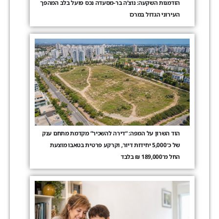
הזדמנות השקעה: נוצ’ה בר-מסעדה נכס פועל בלב המהפך
העירוני הגדול במרכז
הוד השרון על המפה: “דירה להשכיר” מקדמת מתחם ענק
של כ־5,000 יחידות דיור, וקרקע פרטית בטאבו מוצעת
החל מ־189,000 ₪ בלבד