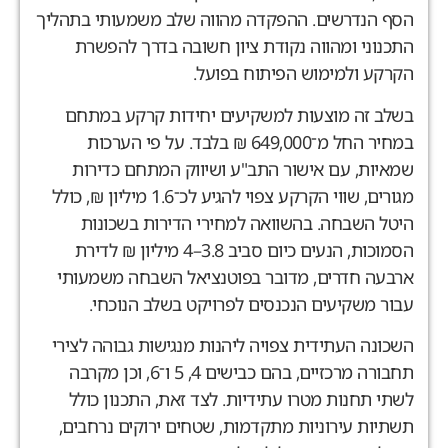
הסף הנדרשים
.
ההפקדה מהווה שלב משמעותי בתהליך
התכנוני ומהווה נקודת ציון חשובה בדרך להפשרת
הקרקע ולמימוש הפיתוח בפועל
.
בשלב זה מוצעות למשקיעים יחידות קרקע במתחם
במחיר החל מ־
649,000 ₪
בלבד
.
על פי הערכות
שמאיות
,
עם אישור התב
"
ע ושיווק המתחם כדירות
מגורים
,
שווי הקרקע צפוי להגיע לכ־
1.6
מיליון
₪,
כולל
היטל השבחה
.
בהשוואה למחירי הדירות בשכונות
הסמוכות
,
הנעים כיום סביב
3.8–4
מיליון
₪
לדירת
ארבעה חדרים
,
מדובר בפוטנציאל השבחה משמעותי
עבור משקיעים הנכנסים לפרויקט בשלב הנוכחי
.
השכונה העתידית צפויה ליהנות מנגישות גבוהה לצירי
תחבורה מרכזיים
,
בהם כבישים
4, 5
ו־
6,
וכן מקרבה
לשתי תחנות מטרו עתידיות
.
לצד זאת
,
התכנון כולל
תשתיות עירוניות מתקדמות
,
שטחים ירוקים נרחבים
,