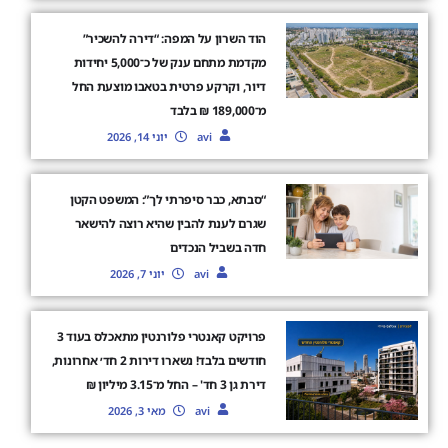
הוד השרון על המפה: “דירה להשכיר”
מקדמת מתחם ענק של כ־5,000 יחידות
דיור, וקרקע פרטית בטאבו מוצעת החל
מ־189,000 ₪ בלבד
avi
יוני 14, 2026
“סבתא, כבר סיפרתי לך”: המשפט הקטן
שגרם לענת להבין שהיא רוצה להישאר
חדה בשביל הנכדים
avi
יוני 7, 2026
פרויקט קאנטרי פלורנטין מתאכלס בעוד 3
חודשים בלבד! נשארו דירות 2 חד׳ אחרונות,
דירת גן 3 חד' – החל מ־3.15 מיליון ₪
avi
מאי 3, 2026