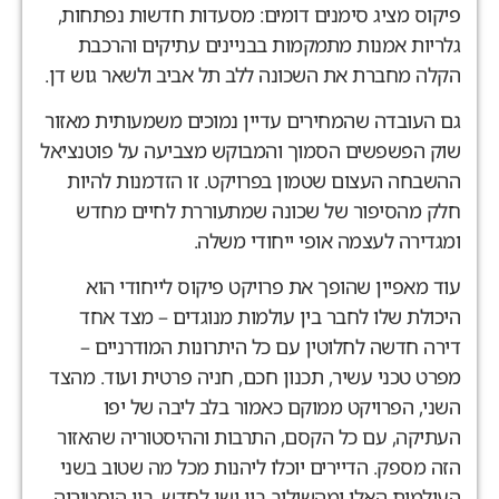
פיקוס מציג סימנים דומים: מסעדות חדשות נפתחות,
גלריות אמנות מתמקמות בבניינים עתיקים והרכבת
הקלה מחברת את השכונה ללב תל אביב ולשאר גוש דן.
גם העובדה שהמחירים עדיין נמוכים משמעותית מאזור
שוק הפשפשים הסמוך והמבוקש מצביעה על פוטנציאל
ההשבחה העצום שטמון בפרויקט. זו הזדמנות להיות
חלק מהסיפור של שכונה שמתעוררת לחיים מחדש
ומגדירה לעצמה אופי ייחודי משלה.
עוד מאפיין שהופך את פרויקט פיקוס לייחודי הוא
היכולת שלו לחבר בין עולמות מנוגדים – מצד אחד
דירה חדשה לחלוטין עם כל היתרונות המודרניים –
מפרט טכני עשיר, תכנון חכם, חניה פרטית ועוד. מהצד
השני, הפרויקט ממוקם כאמור בלב ליבה של יפו
העתיקה, עם כל הקסם, התרבות וההיסטוריה שהאזור
הזה מספק. הדיירים יוכלו ליהנות מכל מה שטוב בשני
העולמות האלו ומהשילוב בין ישן לחדש, בין היסטוריה