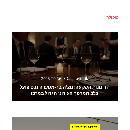
פופולר
השקעות
avi
יולי 20, 2026
הזדמנות השקעה: נוצ’ה בר-מסעדה נכס פועל
בלב המהפך העירוני הגדול במרכז
בריאות ולייף סטייל