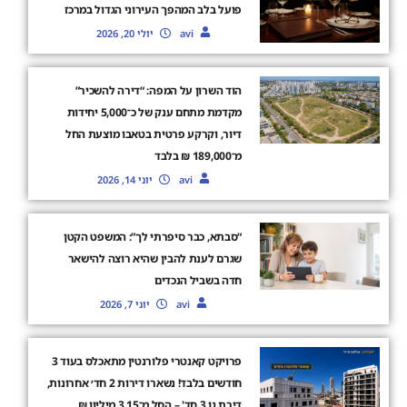
פועל בלב המהפך העירוני הגדול במרכז
avi
יולי 20, 2026
הוד השרון על המפה: “דירה להשכיר”
מקדמת מתחם ענק של כ־5,000 יחידות
דיור, וקרקע פרטית בטאבו מוצעת החל
מ־189,000 ₪ בלבד
avi
יוני 14, 2026
“סבתא, כבר סיפרתי לך”: המשפט הקטן
שגרם לענת להבין שהיא רוצה להישאר
חדה בשביל הנכדים
avi
יוני 7, 2026
פרויקט קאנטרי פלורנטין מתאכלס בעוד 3
חודשים בלבד! נשארו דירות 2 חד׳ אחרונות,
דירת גן 3 חד' – החל מ־3.15 מיליון ₪