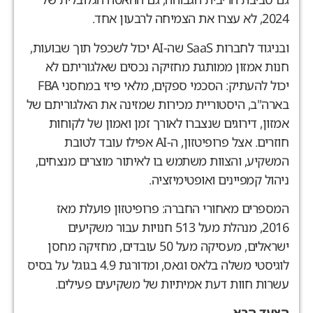
, לא עצרו את הצמיחה לרבעון אחד.
ובניגוד לחברות SaaS שה-AI יכול לשכפל תוך שבועות,
נות אמזון ממותגת מחזיקה נכסים שאלגוריתם לא
יכול להעתיק: הסכמי ספקים, מלאי פיזי במחסני FBA
ארה"ב, היסטוריית מכירות שמזינה את האלגוריתם של
מזון, דירוגים שנצברו לאורך זמן ואמון של לקוחות
חוזרים. אצל פרופיטזון, ה-AI אפילו עובד לטובת
משקיע, והצוות משתמש בו לאיתור מוצרים מנצחים,
יהול קמפיינים ואופטימיזציה.
מספרים מאחורי החברה: פרופיטזון פועלת מאז
2016, מנהלת מעל 513 חנויות עבור משקיעים
ישראלים, מעסיקה מעל 50 עובדים, מחזיקה מחסן
לוגיסטי משלה בלאס וגאס, ומדורגת 4.9 בגוגל על בסיס
שרות חוות דעת אמיתיות של משקיעים פעילים.
צעד הבא