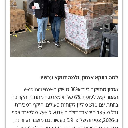
מה דווקא אמזון, ולמה דווקא עכשיו
אמזון מחזיקה כיום 38% משוק ה-e-commerce
האמריקאי, לעומת 6% של וולמארט, המתחרה הקרובה
ביותר, עם 310 מיליון לקוחות פעילים. היקף המכירות
גדל מ-135 מיליארד דולר ב-2016 ל-795 מיליארד צפוי
ב-2026, צמיחה של פי 5.9 בעשור. גם משבר הקורונה,
ם סביבת הריבית הגבוהה, גם ההאטה הגלובלית של