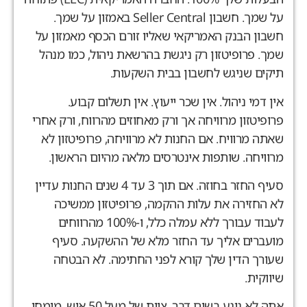
על שמך. חשבון Seller Central באמזון על שמך.
שבון הבנק האמריקאי שאליו זורם הכסף מאמזון על
מך. פרופיטזון רק ניגשת בהרשאת ניהול, כמו מנהל
יקים שניגש לחשבון בבית השקעות.
ין דמי ניהול. אין שכר ייעוץ. אין תשלום קבוע.
רופיטזון מרוויחה אך ורק מאחוזים מהרווח, ורק אחרי
אתה מרוויח. אם החנות לא מרוויחה, פרופיטזון לא
רוויחה. שותפות אינטרסים מלאה מהיום הראשון.
סעיף החזר בחוזה. אם תוך 3 עד 4 שנים החנות עדיין
א החזירה את עלות ההקמה, פרופיטזון ממשיכה
לעבוד עבורך ללא עמלה כלל, ו-100% מהרווחים
ועברים אליך עד החזר מלא של ההשקעה. סעיף
עורך הדין שלך קורא לפני החתימה. לא הבטחה
יווקית.
אתה לא נוגע בשום דבר. צוות של מעל 50 איש, מומחי