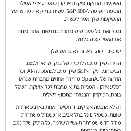
שקעות, החזקת פיקדון או קרן כספית, אולי אפילו
הוספת חשיפה ל-S&P 500. עשית בדיוק את מה שיועץ
השקעות שלך אמר לעשות.
בכל זאת, כל פעם שיש כותרת בחדשות, אתה פותח
ת האפליקציה בלחץ.
ש סיבה לזה. ולא, זה לא בראש שלך.
דירה שלך מגיבה לריבית של בנק ישראל ולמצב
הביטחוני. תיק ה-S&P שלך מגיב למהפכת ה-AI, וכל
הודעה של OpenAI מורידה אחוזים מחברות שנראו
סלע איתן". המניות בת"א מגיבות לכל אזעקה. השקל
ורח. הפיקדון "הבטוח" מתכווץ ריאלית.
ה לא ארבעה אפיקים. זו חשיפה אחת בארבע אריזות
ונות. כשטיל נופל בתל אביב, או כשגוגל משחררת
ודל חדש שמייתר תעשייה שלמה, כל התיק שלך מגיב
אותו כיוון. בו זמנית.