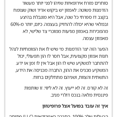
וחרים מזרח אירופאיות שזיהו לפני יותר מעשור
זדמנות פשוטה: לאמזון יש ביקוש אדיר ושוק שצומח
קצב דו ספרתי כל שנה, אבל היא מוגבלת בהיצע
ובמלאי שהיא יכולה להחזיק בעצמה. כיום, יותר מ-60%
המכירות באמזון מגיעות ממוכרי צד שלישי, לא
אמזון עצמה.
פער הזה יצר הזדמנות: מי שיש לו את המומחיות לנהל
נות אמזון מקצועית, אבל חסר לו הון תפעולי, יכול
התחבר למשקיע שיש לו הון אבל אין לו זמן או ידע.
משקיע מכניס את ההון, החברה מכניסה את הידע,
תשתית והצוות, ושניהם מתחלקים ברווח.
ה לא קורס. זה לא ייעוץ. זה לא ליווי. זו שותפות
יננסית מלאה בנכס דולרי מניב.
יך זה עובד בפועל אצל פרופיטזון
הבעלות שלך 100%. החברה האמריקאית (LLC) פתוחה