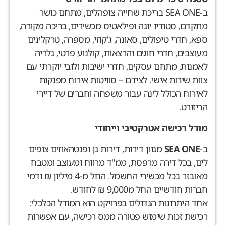
ב-SEA ONE בריכת שחייה צופהלים, מתחם כושר
מתקדם, סטודיו יוגה ופילאטיס מכשירים, בריכה מקורה,
ספא, חדרי טיפולים, סאונה, ג'קוזי, מספרה, טרקלינים
מעוצבים, חדרי חוגים והרצאות, קולנוע פרטי, גלריה
לאמנות, מתחם עסקים, חדרי ישיבות ולובי יוקרתי עם
צוות שירות אישי. לצידם – סוויטות אירוח מפנקות
לאירוח הכולל לינה עבור משפחה וחברים של דיירי
הריזורט.
מודל רכישה אטרקטיבי וייחודי
ב-
SEA ONE
מגוון דירות, דירות גן ופנטהאוזים צופים
לים, בכל דירה מרפסת, ממ"ד מרווח ומעוצב ומטבח
מאובזר בכל מכשירי החשמל. החל מ-4 מיליון ₪ ודמי
חברות חודשיים החל מ9,000 ₪ לחודש.
אחד היתרונות הגדולים בפרויקט הוא המודל הכלכלי:
רכישת זכות שימוש פטורה ממס רכישה, עם אפשרות