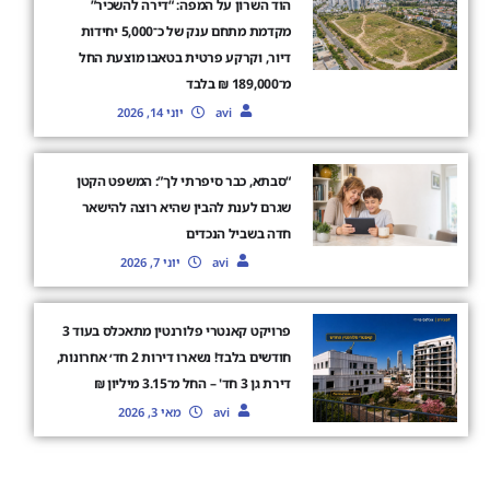
הוד השרון על המפה: “דירה להשכיר”
מקדמת מתחם ענק של כ־5,000 יחידות
דיור, וקרקע פרטית בטאבו מוצעת החל
מ־189,000 ₪ בלבד
avi
יוני 14, 2026
“סבתא, כבר סיפרתי לך”: המשפט הקטן
שגרם לענת להבין שהיא רוצה להישאר
חדה בשביל הנכדים
avi
יוני 7, 2026
פרויקט קאנטרי פלורנטין מתאכלס בעוד 3
חודשים בלבד! נשארו דירות 2 חד׳ אחרונות,
דירת גן 3 חד' – החל מ־3.15 מיליון ₪
avi
מאי 3, 2026