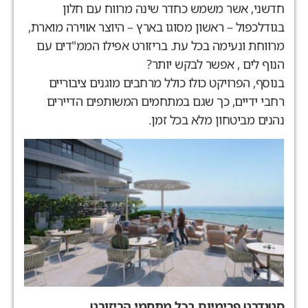
חדשני, אשר משמש כחדר שינה מרווח עם חלון
בגודלכפול – ראשון מסוגו בארץ – היוצר אווירה מוארת,
מרווחת ונעימה בכל עת. בריזורט אפילו הממ"דים עם
הנוף לים , אפשר לבקש יותר?
בנוסף, הפרויקט כולו כולל מרחבים מוגנים ציבוריים
רחבי ידיים, כך שגם במתחמים המשותפים הדיירים
נהנים מביטחון מלא בכל זמן.
סטנדרט פרימיום בכל מתחמי הריזורט